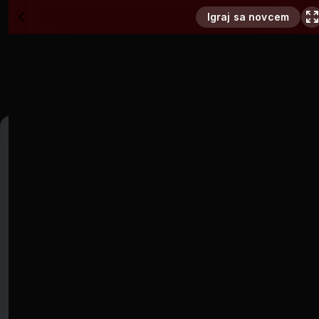
Igraj sa novcem
SUPERBET
O nama
Odgovorno igranje
Politika privatnosti
Politika kolačića
Uslovi i odredbe korišćenja
Politika žalbi
Redakcija
Marketing