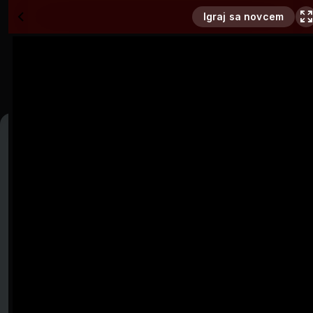
Igraj sa novcem
SUPERBET
O nama
Odgovorno igranje
Politika privatnosti
Politika kolačića
Uslovi i odredbe korišćenja
Politika žalbi
Redakcija
Marketing