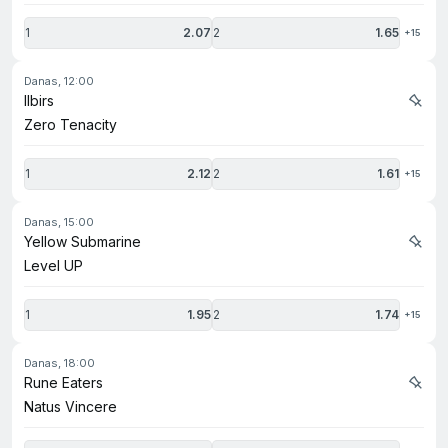
1
2.07
2
1.65
+15
danas, 12:00
Ilbirs
Zero Tenacity
1
2.12
2
1.61
+15
danas, 15:00
Yellow Submarine
Level UP
1
1.95
2
1.74
+15
danas, 18:00
Rune Eaters
Natus Vincere