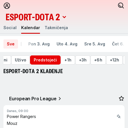
ESPORT-DOTA 2
Social
Kalendar
Takmičenja
Social
Kalendar
Takmičenja
Sve
Pon 3. Avg
Uto 4. Avg
Sre 5. Avg
Čet 6. 
šeni
Uživo
Predstojeći
+1h
+3h
+6h
+12h
ESPORT-DOTA 2 KLAĐENJE
European Pro League
danas, 09:00
Power Rangers
Mouz