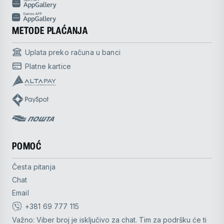
METODE PLAĆANJA
Uplata preko računa u banci
Platne kartice
POMOĆ
Česta pitanja
Chat
Email
+381 69 777 115
Važno: Viber broj je isključivo za chat. Tim za podršku će ti