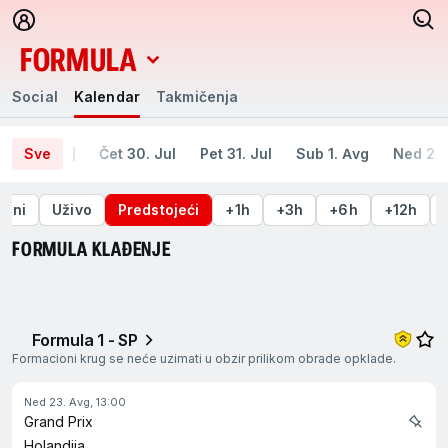
FORMULA
Social
Kalendar
Takmičenja
Social
Kalendar
Takmičenja
Sve
Čet 30. Jul
Pet 31. Jul
Sub 1. Avg
Ned 2. 
šeni
Uživo
Predstojeći
+1h
+3h
+6h
+12h
FORMULA KLAĐENJE
Formula 1 - SP
Formacioni krug se neće uzimati u obzir prilikom obrade opklade.
Ned 23. Avg, 13:00
Grand Prix
Holandija