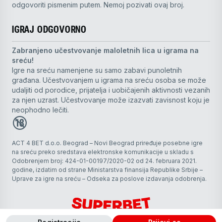
odgovoriti pismenim putem. Nemoj pozivati ovaj broj.
IGRAJ ODGOVORNO
Zabranjeno učestvovanje maloletnih lica u igrama na
sreću!
Igre na sreću namenjene su samo zabavi punoletnih
građana. Učestvovanjem u igrama na sreću osoba se može
udaljiti od porodice, prijatelja i uobičajenih aktivnosti vezanih
za njen uzrast. Učestvovanje može izazvati zavisnost koju je
neophodno lečiti.
ACT 4 BET d.o.o. Beograd – Novi Beograd priređuje posebne igre
na sreću preko sredstava elektronske komunikacije u skladu s
Odobrenjem broj: 424-01-00197/2020-02 od 24. februara 2021.
godine, izdatim od strane Ministarstva finansija Republike Srbije –
Uprave za igre na sreću – Odseka za poslove izdavanja odobrenja.
Superbet © 2026 Sva prava zadržana