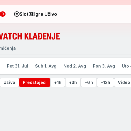
Slot
Igre Uživo
0
WATCH KLAĐENJE
mičenja
Pet 31. Jul
Sub 1. Avg
Ned 2. Avg
Pon 3. Avg
Uto 
Uživo
Predstojeći
+1h
+3h
+6h
+12h
Video