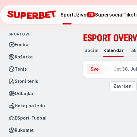
Sport
Uživo
Supersocial
Tiketi
78
SPORTOVI
ESPORT OVER
Fudbal
Social
Kalendar
Takmičenja
Social
Kalendar
Tak
Košarka
Tenis
Sve
Čet 30. Jul
Stoni tenis
Završeni
Odbojka
Hokej na ledu
eSport-Fudbal
Rukomet