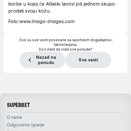
borbe u kojoj će Atlaski lavovi još jednom skupo
prodati svoju kožu.
Foto:www.imago-images.com
Ovo su sve vesti povezane sa sportskim događajima i
takmičenjima.
Da li želiš da vidiš sve ponude?
Nazad na
Sve vesti
ponudu
SUPERBET
O nama
Odgovorno igranje