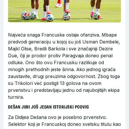
Najveća snaga Francuske ostaje ofanziva. Mbape
predvodi generaciju u kojoj su još Usman Dembele,
Majkl Olise, Bredli Barkola i sve značajniji Dezire
Due, čiji je prodor protiv Paragvaja doneo penal
odluke. Ono što ovu Francusku razlikuje od
mnogih prethodnih jeste širina. Ako jednog igrača
zaustavite, drugi preuzima odgovornost. Zbog toga
su Trikolori već postigli 13 golova na ovom
prvenstvu i predstavljaju jednu od najubojitijih ekipa
turnira.
DEŠAN JURI JOŠ JEDAN ISTORIJSKI PODVIG
Za Didijea Dešana ovo je posebno prvenstvo.
Selektor koji je Francuskoj doneo svetsku titulu kao