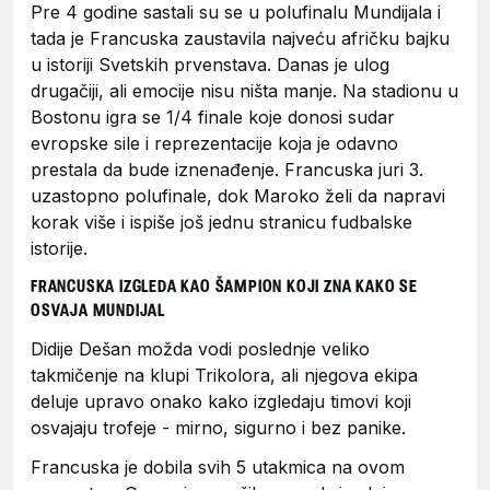
Pre 4 godine sastali su se u polufinalu Mundijala i
tada je Francuska zaustavila najveću afričku bajku
u istoriji Svetskih prvenstava. Danas je ulog
drugačiji, ali emocije nisu ništa manje. Na stadionu u
Bostonu igra se 1/4 finale koje donosi sudar
evropske sile i reprezentacije koja je odavno
prestala da bude iznenađenje. Francuska juri 3.
uzastopno polufinale, dok Maroko želi da napravi
korak više i ispiše još jednu stranicu fudbalske
istorije.
FRANCUSKA IZGLEDA KAO ŠAMPION KOJI ZNA KAKO SE
OSVAJA MUNDIJAL
Didije Dešan možda vodi poslednje veliko
takmičenje na klupi Trikolora, ali njegova ekipa
deluje upravo onako kako izgledaju timovi koji
osvajaju trofeje - mirno, sigurno i bez panike.
Francuska je dobila svih 5 utakmica na ovom