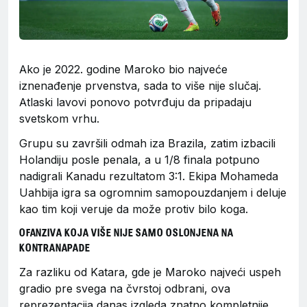
Ako je 2022. godine Maroko bio najveće
iznenađenje prvenstva, sada to više nije slučaj.
Atlaski lavovi ponovo potvrđuju da pripadaju
svetskom vrhu.
Grupu su završili odmah iza Brazila, zatim izbacili
Holandiju posle penala, a u 1/8 finala potpuno
nadigrali Kanadu rezultatom 3:1. Ekipa Mohameda
Uahbija igra sa ogromnim samopouzdanjem i deluje
kao tim koji veruje da može protiv bilo koga.
OFANZIVA KOJA VIŠE NIJE SAMO OSLONJENA NA
KONTRANAPADE
Za razliku od Katara, gde je Maroko najveći uspeh
gradio pre svega na čvrstoj odbrani, ova
reprezentacija danas izgleda znatno kompletnije.