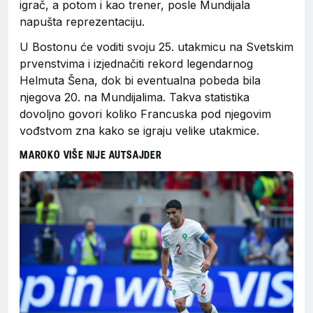
igrač, a potom i kao trener, posle Mundijala
napušta reprezentaciju.
U Bostonu će voditi svoju 25. utakmicu na Svetskim
prvenstvima i izjednačiti rekord legendarnog
Helmuta Šena, dok bi eventualna pobeda bila
njegova 20. na Mundijalima. Takva statistika
dovoljno govori koliko Francuska pod njegovim
vođstvom zna kako se igraju velike utakmice.
MAROKO VIŠE NIJE AUTSAJDER