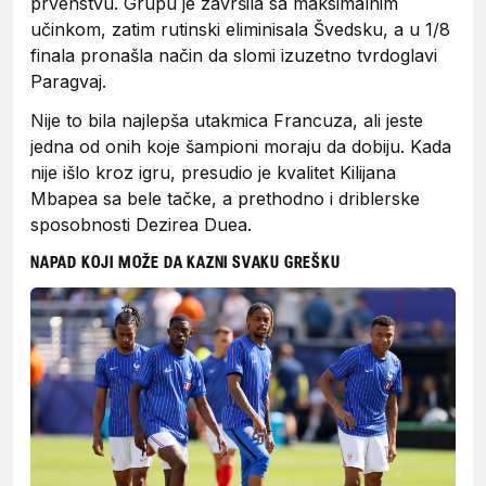
prvenstvu. Grupu je završila sa maksimalnim
učinkom, zatim rutinski eliminisala Švedsku, a u 1/8
finala pronašla način da slomi izuzetno tvrdoglavi
Paragvaj.
Nije to bila najlepša utakmica Francuza, ali jeste
jedna od onih koje šampioni moraju da dobiju. Kada
nije išlo kroz igru, presudio je kvalitet Kilijana
Mbapea sa bele tačke, a prethodno i driblerske
sposobnosti Dezirea Duea.
NAPAD KOJI MOŽE DA KAZNI SVAKU GREŠKU