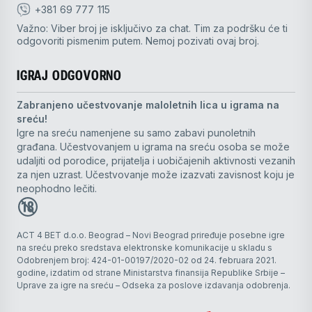
+381 69 777 115
Važno: Viber broj je isključivo za chat. Tim za podršku će ti
odgovoriti pismenim putem. Nemoj pozivati ovaj broj.
IGRAJ ODGOVORNO
Zabranjeno učestvovanje maloletnih lica u igrama na
sreću!
Igre na sreću namenjene su samo zabavi punoletnih
građana. Učestvovanjem u igrama na sreću osoba se može
udaljiti od porodice, prijatelja i uobičajenih aktivnosti vezanih
za njen uzrast. Učestvovanje može izazvati zavisnost koju je
neophodno lečiti.
ACT 4 BET d.o.o. Beograd – Novi Beograd priređuje posebne igre
na sreću preko sredstava elektronske komunikacije u skladu s
Odobrenjem broj: 424-01-00197/2020-02 od 24. februara 2021.
godine, izdatim od strane Ministarstva finansija Republike Srbije –
Uprave za igre na sreću – Odseka za poslove izdavanja odobrenja.