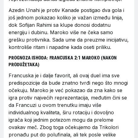
Azedin Unahi je protiv Kanade postigao dva gola i
još jednom pokazao koliko je važan između linija,
dok Sofijan Rahimi sa klupe donosi dodatnu
energiju i dubinu. Maroko više ne čeka samo
grešku protivnika. Sada ume da preuzme inicijativu,
kontroliše ritam i napadne kada oseti priliku.
PROGNOZA ISHODA: FRANCUSKA 2:1 MAROKO (NAKON
PRODUŽETAKA)
Francuska je i dalje favorit, ali ovaj duel ima sve
predispozicije da bude znatno tvrđi nego što mnogi
očekuju. Maroko je već pokazao da zna kako se
igra protiv najvećih reprezentacija, međutim čini se
da Francuzi u ovom trenutku imaju više
individualnog kvaliteta, širu rotaciju i dovoljno
igrača koji jednim potezom mogu da prelome
ovakav meč. Zbog toga očekujemo da Trikolori
pronađu put do polufinala, ali tek posle velike